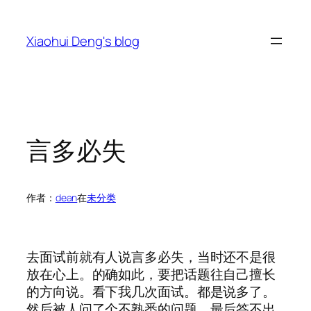
跳
至
Xiaohui Deng's blog
内
容
言多必失
作者：
dean
在
未分类
去面试前就有人说言多必失，当时还不是很
放在心上。的确如此，要把话题往自己擅长
的方向说。看下我几次面试。都是说多了。
然后被人问了个不熟悉的问题。最后答不出