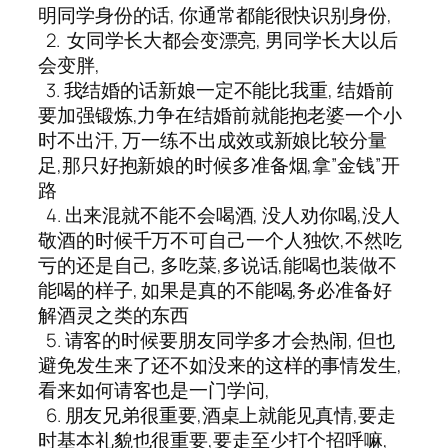
明同学身份的话, 你通常都能很快识别身份,
2. 女同学长大都会变漂亮, 男同学长大以后
会变胖,
3. 我结婚的话新娘一定不能比我重, 结婚前
要加强锻炼,力争在结婚前就能抱老婆一个小
时不出汗, 万一练不出成效或新娘比较分量
足,那只好抱新娘的时候多准备烟,拿”金钱”开
路
4. 出来混就不能不会喝酒, 没人劝你喝,没人
敬酒的时候千万不可自己一个人独饮,不然吃
亏的还是自己, 多吃菜,多说话,能喝也装做不
能喝的样子, 如果是真的不能喝,务必准备好
解酒灵之类的东西
5. 请客的时候要朋友同学多才会热闹, 但也
避免发生来了还不如没来的这样的事情发生,
看来如何请客也是一门学问,
6. 朋友兄弟很重要,酒桌上就能见真情,要走
时基本礼貌也很重要,要走至少打个招呼嘛,