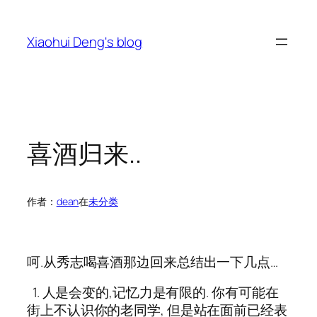
跳
至
Xiaohui Deng's blog
内
容
喜酒归来..
作者：
dean
在
未分类
呵.从秀志喝喜酒那边回来总结出一下几点…
1. 人是会变的,记忆力是有限的. 你有可能在
街上不认识你的老同学, 但是站在面前已经表