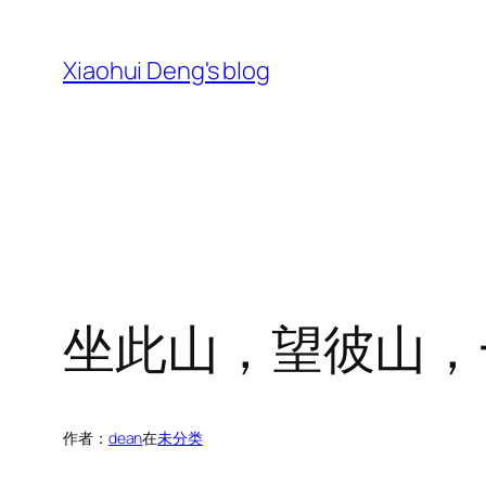
跳
至
Xiaohui Deng's blog
内
容
坐此山，望彼山，
作者：
dean
在
未分类