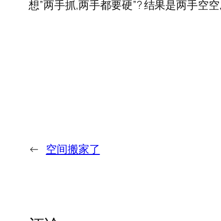
想”两手抓,两手都要硬”? 结果是两手空空
←
空间搬家了