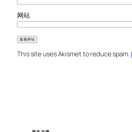
网站
This site uses Akismet to reduce spam.
更多文章