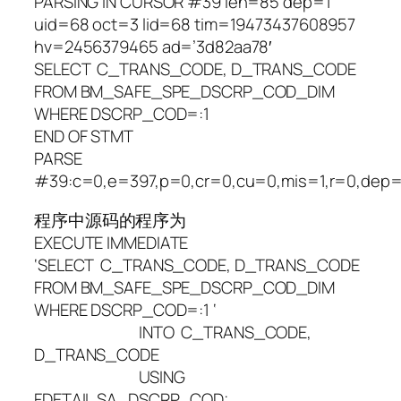
PARSING IN CURSOR #39 len=85 dep=1
uid=68 oct=3 lid=68 tim=19473437608957
hv=2456379465 ad=’3d82aa78′
SELECT C_TRANS_CODE, D_TRANS_CODE
FROM BM_SAFE_SPE_DSCRP_COD_DIM
WHERE DSCRP_COD=:1
END OF STMT
PARSE
#39:c=0,e=397,p=0,cr=0,cu=0,mis=1,r=0,dep=
程序中源码的程序为
EXECUTE IMMEDIATE
‘SELECT C_TRANS_CODE, D_TRANS_CODE
FROM BM_SAFE_SPE_DSCRP_COD_DIM
WHERE DSCRP_COD=:1 ‘
INTO C_TRANS_CODE,
D_TRANS_CODE
USING
FDETAIL.SA_DSCRP_COD;