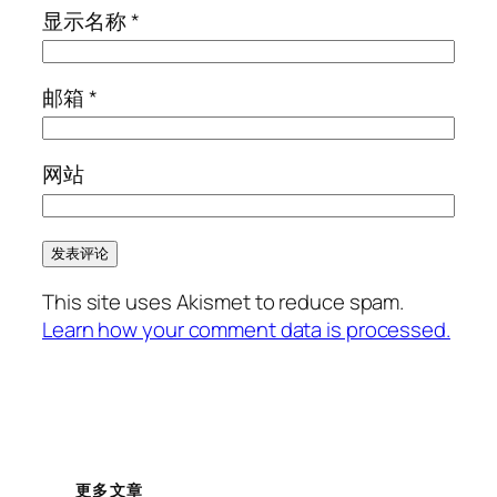
显示名称
*
邮箱
*
网站
This site uses Akismet to reduce spam.
Learn how your comment data is processed.
更多文章