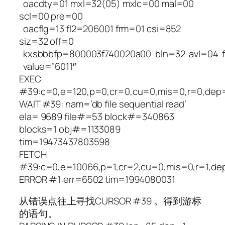
oacdty=01 mxl=32(05) mxlc=00 mal=00
scl=00 pre=00
oacflg=13 fl2=206001 frm=01 csi=852
siz=32 off=0
kxsbbbfp=800003f740020a00 bln=32 avl=04 
value=”6011″
EXEC
#39:c=0,e=120,p=0,cr=0,cu=0,mis=0,r=0,dep=
WAIT #39: nam=’db file sequential read’
ela= 9689 file#=53 block#=340863
blocks=1 obj#=1133089
tim=19473437803598
FETCH
#39:c=0,e=10066,p=1,cr=2,cu=0,mis=0,r=1,de
ERROR #1:err=6502 tim=1994080031
从错误点往上寻找CURSOR #39 。得到游标
的语句。