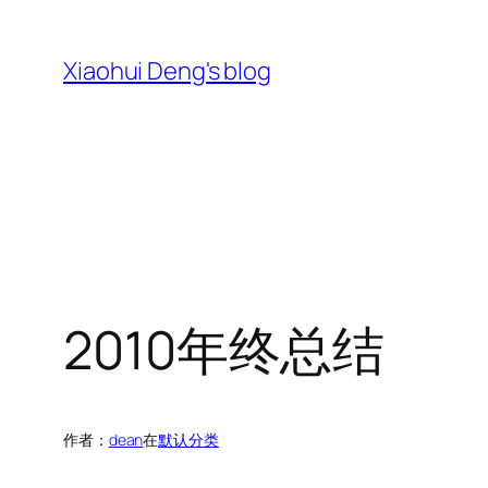
跳
至
Xiaohui Deng's blog
内
容
2010年终总结
作者：
dean
在
默认分类