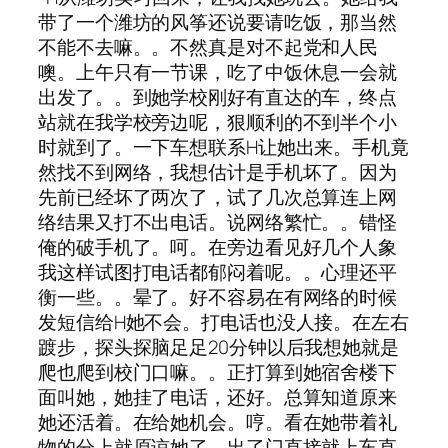
带了一个潍坊的风筝还说要请吃饭，那当然
不能不去嘛。。不然真是对不起党和人民
噢。上午只有一节课，吃了中饭休息一会就
出发了。。到她学校刚好有直达的车，终点
站就在我学校旁边呢，狠顺利的不到半个小
时就到了。一下车想联系H让她出来。手机竟
然找不到网络，我想估计是手机坏了。因为
先前已经坏了两次了，试了几次总算连上网
络结果又打不出电话。说网络繁忙。。错怪
俺的破手机了。呵。在旁边看见好几个人象
我这样试图打电话都郁闷着呢。。心理还平
衡一些。。晕了。好不容易在有网络的时候
发短信给H她不会。打电话也没人接。在左右
踱步，探头探脑足足20分钟以后我想她就是
爬也爬到校门口嘛。。正打算到她宿舍楼下
面叫她，她挂了电话，还好。总算知道原来
她还活着。在给她机会。哼。看在她带着礼
物的分上就原谅她了。出了门直接就上车直