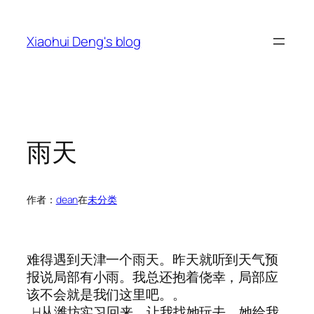
跳
至
Xiaohui Deng's blog
内
容
雨天
作者：
dean
在
未分类
难得遇到天津一个雨天。昨天就听到天气预
报说局部有小雨。我总还抱着侥幸，局部应
该不会就是我们这里吧。。
H从潍坊实习回来，让我找她玩去。她给我