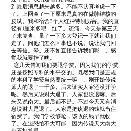
到最后消息越来越多。不能不认真考虑一下
了。上网查了一下原来是真的在做肺结核的
皮试。我和宿舍3个人红肿特别厉害。我的直
径有1厘米多吧。红了。还痛。今天是第三天
了来复查。量了一下多大登记一下就让我们
走了。问他们怎么回事也不说。说让我们回
去等信。晕。还不如直接告诉我们呢。。感
觉我就要挂了噢。
这几天传闻我们要退学费。因为我们的学费
还是按照专科的水平交的。既然我们是正规
的本科了学费当然要统一嘛。。刚开始传说
师大的退了一千多。后来证实人家还没开学
呢。然后又说财大退了。人家也没退嘛。后
来又说南大。最后都不是。不过今天又有消
息说财大是退了。人家是把该退的钱就当住
宿费了。我们学校够呛，该收的钱早就收
了。在退恐怕不大可能。因为传说天大南大
都不打算退。