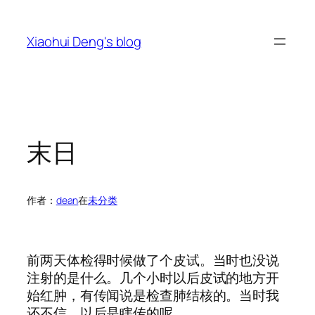
跳
至
Xiaohui Deng's blog
内
容
末日
作者：
dean
在
未分类
前两天体检得时候做了个皮试。当时也没说
注射的是什么。几个小时以后皮试的地方开
始红肿，有传闻说是检查肺结核的。当时我
还不信。以后是瞎传的呢。