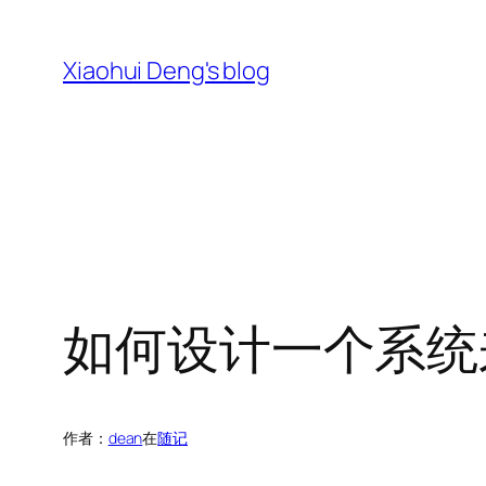
跳
至
Xiaohui Deng's blog
内
容
如何设计一个系统
作者：
dean
在
随记