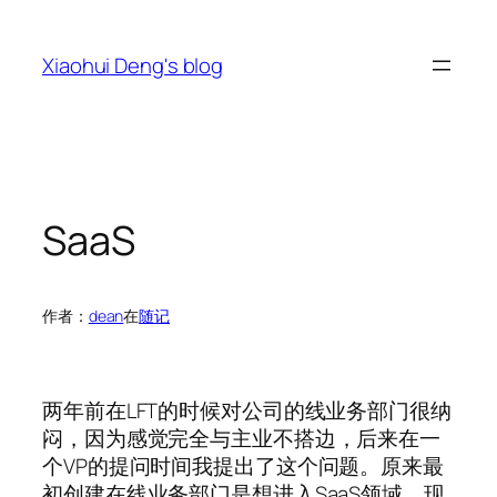
跳
至
Xiaohui Deng's blog
内
容
SaaS
作者：
dean
在
随记
两年前在LFT的时候对公司的线业务部门很纳
闷，因为感觉完全与主业不搭边，后来在一
个VP的提问时间我提出了这个问题。原来最
初创建在线业务部门是想进入SaaS领域。现