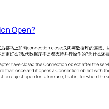
tion Open?
马上加句connection.close;关闭与数据库的
是更好么?现代数据库不是都支持并行操作的?为什么还
chapter have closed the Connection object after the serv
d more than once and it opens a Connection object with 
tion object open for future use; that is, for when the se