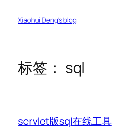
跳
至
Xiaohui Deng's blog
内
容
标签：
sql
servlet版sql在线工具