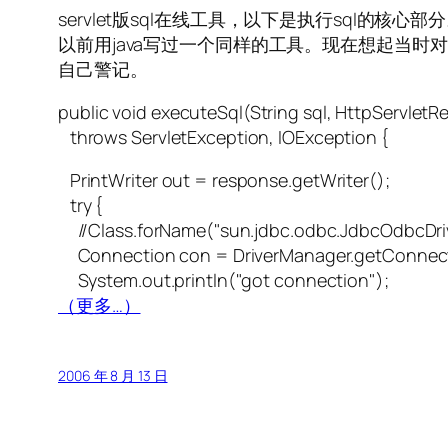
servlet版sql在线工具，以下是执行sql的核心部
以前用java写过一个同样的工具。现在想起当时对
自己警记。
public void executeSql(String sql, HttpServlet
throws ServletException, IOException {
PrintWriter out = response.getWriter();
try {
//Class.forName("sun.jdbc.odbc.JdbcOdbcDriv
Connection con = DriverManager.getConnect
System.out.println("got connection");
（更多…）
2006 年 8 月 13 日