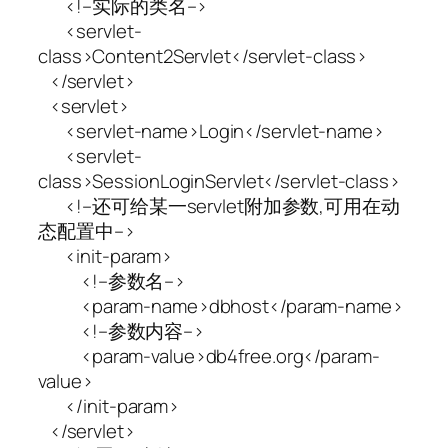
<!–实际的类名–>
<servlet-
class>Content2Servlet</servlet-class>
</servlet>
<servlet>
<servlet-name>Login</servlet-name>
<servlet-
class>SessionLoginServlet</servlet-class>
<!–还可给某一servlet附加参数,可用在动
态配置中–>
<init-param>
<!–参数名–>
<param-name>dbhost</param-name>
<!–参数内容–>
<param-value>db4free.org</param-
value>
</init-param>
</servlet>