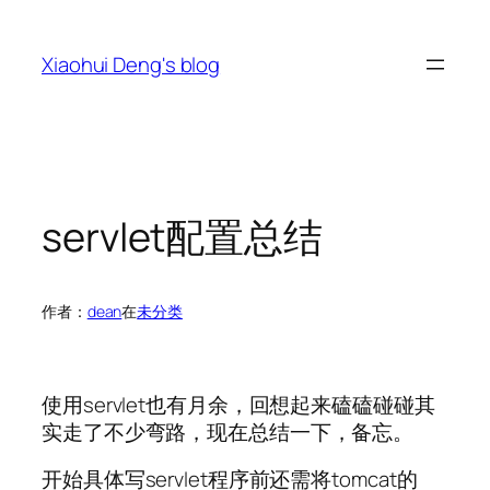
跳
至
Xiaohui Deng's blog
内
容
servlet配置总结
作者：
dean
在
未分类
使用servlet也有月余，回想起来磕磕碰碰其
实走了不少弯路，现在总结一下，备忘。
开始具体写servlet程序前还需将tomcat的