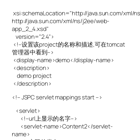
xsi:schemaLocation="http://java.sun.com/xml/ns
http://java.sun.com/xml/ns/j2ee/web-
app_2_4.xsd"
version="2.4">
<!–设置该project的名称和描述,可在tomcat
管理器中看到–>
<display-name>demo</display-name>
<description>
demo project
</description>
<!– JSPC servlet mappings start –>
<servlet>
<!–url上显示的名字–>
<servlet-name>Content2</servlet-
name>