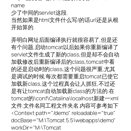
name
少了中间的servlet这段.
当然如果是html文件什么写/的话url还是从根
开始算的.
弄明白网址后面编译执行就很容易了,但是还
有个问题,启动tomcat以后如果你重新编译了
servlet文件生成了新的class,但是却不会自动
加载修改后重新编译后的class,tomcat中看
的还是启动时的class,这个问题很严重,尤其
是调试的时候,每次都需要重启tomcat已使它
加载新class,这个过程真会让人抓狂,不过还
是有让tomcat自动加载新class的方法的.在
tomcat的\conf\Catalina\localhost新建一xml
文件.文件名同工程文件夹名.内容可参考如下
<Context path="/demo" reloadable="true"
docBase="M:\Tomcat 5.5\webapps\demo"
workDir="M:\Tomcat