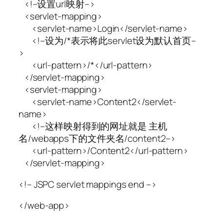
<!–设置url映射–>
<servlet-mapping>
<servlet-name>Login</servlet-name>
<!–设为/*表示将此servlet设为默认首页–
>
<url-pattern>/*</url-pattern>
</servlet-mapping>
<servlet-mapping>
<servlet-name>Content2</servlet-
name>
<!–这样映射得到的网址就是 主机
名/webapps下的文件夹名/content2–>
<url-pattern>/Content2</url-pattern>
</servlet-mapping>
<!– JSPC servlet mappings end –>
</web-app>