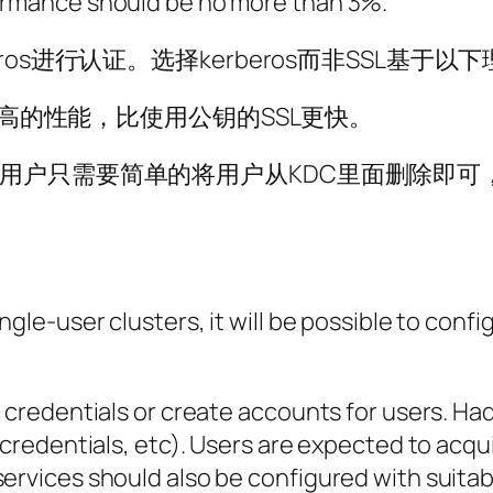
formance should be no more than 3%.
os进行认证。选择kerberos而非SSL基于以
达到更高的性能，比使用公钥的SSL更快。
个用户只需要简单的将用户从KDC里面删除即可
ngle-user clusters, it will be possible to confi
r credentials or create accounts for users. H
s credentials, etc). Users are expected to acq
services should also be configured with suita