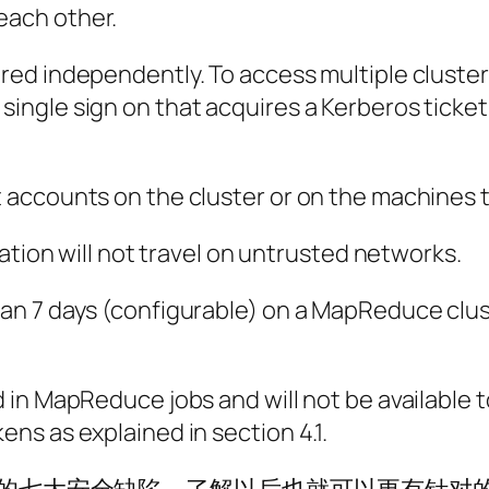
each other.
ured independently. To access multiple cluster
single sign on that acquires a Kerberos ticket 
ot accounts on the cluster or on the machines t
on will not travel on untrusted networks.
than 7 days (configurable) on a MapReduce clu
ed in MapReduce jobs and will not be available 
ens as explained in section 4.1.