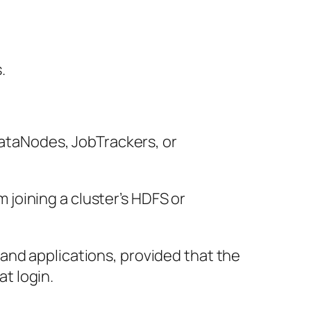
.
ataNodes, JobTrackers, or
 joining a cluster’s HDFS or
 and applications, provided that the
t login.