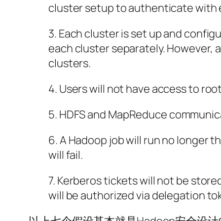
cluster setup to authenticate with 
3. Each cluster is set up and config
each cluster separately. However, a 
clusters.
4. Users will not have access to ro
5. HDFS and MapReduce communicati
6. A Hadoop job will run no longer 
will fail.
7. Kerberos tickets will not be stor
will be authorized via delegation tok