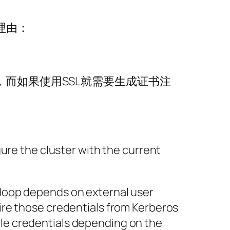
下理由：
，而如果使用SSL就需要生成证书注
gure the cluster with the current
adoop depends on external user
uire those credentials from Kerberos
ble credentials depending on the