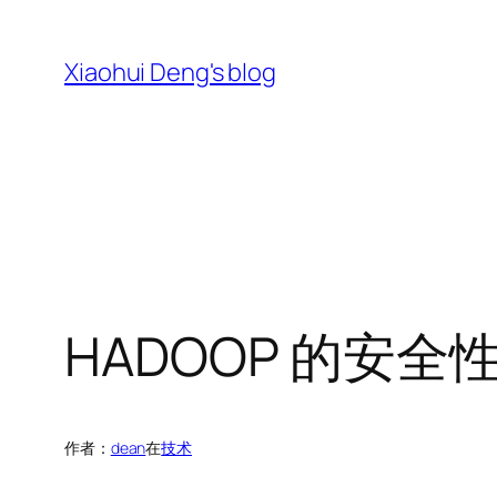
跳
至
Xiaohui Deng's blog
内
容
HADOOP 的安全
作者：
dean
在
技术