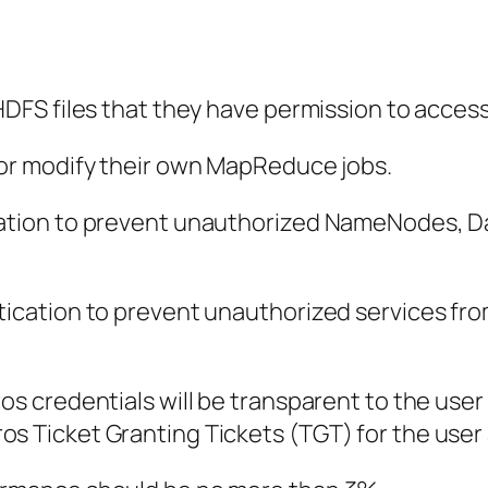
HDFS files that they have permission to access
 or modify their own MapReduce jobs.
ication to prevent unauthorized NameNodes, D
tication to prevent unauthorized services from
os credentials will be transparent to the user
s Ticket Granting Tickets (TGT) for the user a