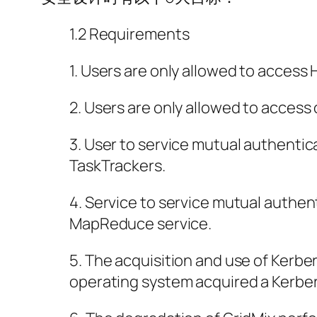
1.2 Requirements
1. Users are only allowed to access 
2. Users are only allowed to access
3. User to service mutual authent
TaskTrackers.
4. Service to service mutual authen
MapReduce service.
5. The acquisition and use of Kerber
operating system acquired a Kerbero