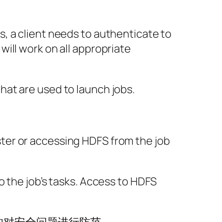
s, a client needs to authenticate to
will work on all appropriate
hat are used to launch jobs.
ster or accessing HDFS from the job
to the job’s tasks. Access to HDFS