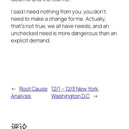
I said I need nothing from you. you don’t
need to make a change for me. Actually,
that’s not true, we all have needs, and an
unchecked need is more dangerous than an
explicit demand.
←
Root Cause
12/1 – 12/3 New York,
Analysis
Washington D.C
→
评论