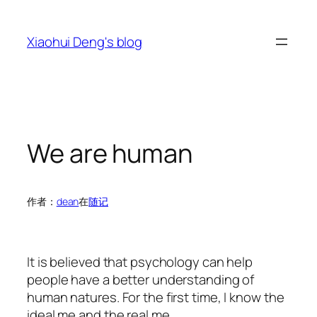
跳
至
Xiaohui Deng's blog
内
容
We are human
作者：
dean
在
随记
It is believed that psychology can help
people have a better understanding of
human natures. For the first time, I know the
ideal me and the real me.