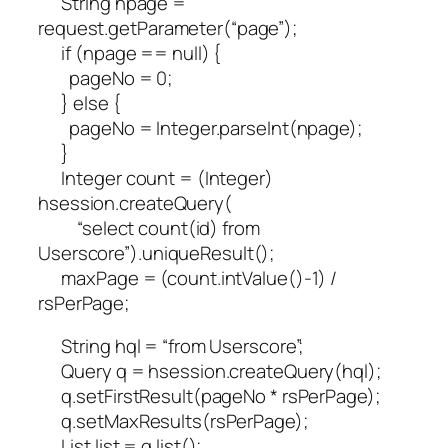
String npage =
request.getParameter(“page”);
if (npage == null) {
pageNo = 0;
} else {
pageNo = Integer.parseInt(npage);
}
Integer count = (Integer)
hsession.createQuery(
“select count(id) from
Userscore”).uniqueResult();
maxPage = (count.intValue()-1) /
rsPerPage;
String hql = “from Userscore”;
Query q = hsession.createQuery(hql);
q.setFirstResult(pageNo * rsPerPage);
q.setMaxResults(rsPerPage);
List list = q.list();