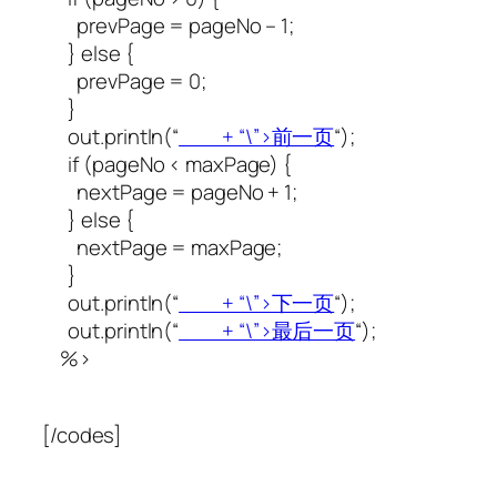
prevPage = pageNo – 1;
} else {
prevPage = 0;
}
out.println(“
+ “\”>前一页
“);
if (pageNo < maxPage) {
nextPage = pageNo + 1;
} else {
nextPage = maxPage;
}
out.println(“
+ “\”>下一页
“);
out.println(“
+ “\”>最后一页
“);
%>
[/codes]