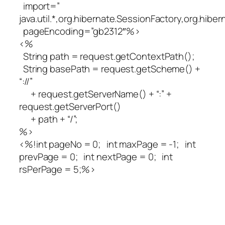
import=”
java.util.*,org.hibernate.SessionFactory,org.hiber
pageEncoding=”gb2312″%>
<%
String path = request.getContextPath();
String basePath = request.getScheme() +
“://”
+ request.getServerName() + “:” +
request.getServerPort()
+ path + “/”;
%>
<%!int pageNo = 0; int maxPage = -1; int
prevPage = 0; int nextPage = 0; int
rsPerPage = 5;%>