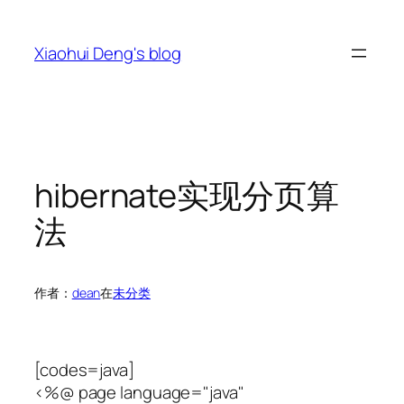
跳
至
Xiaohui Deng's blog
内
容
hibernate实现分页算
法
作者：
dean
在
未分类
[codes=java]
<%@ page language="java"