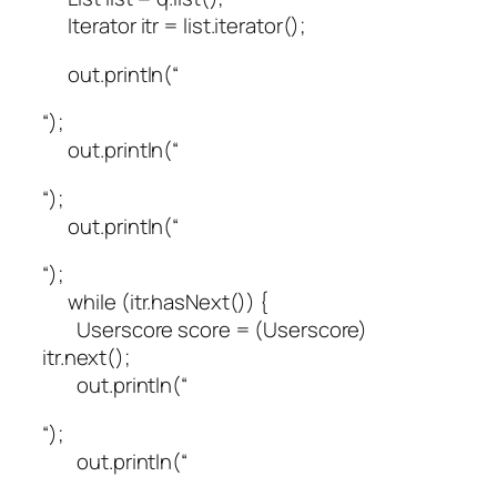
Iterator itr = list.iterator();
out.println(“
“);
out.println(“
“);
out.println(“
“);
while (itr.hasNext()) {
Userscore score = (Userscore)
itr.next();
out.println(“
“);
out.println(“