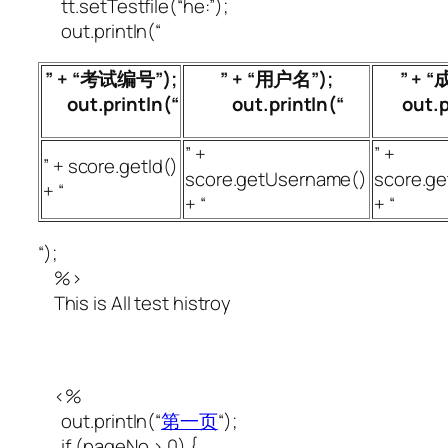
tt.setTestfile(“he:”);
out.println(“
” + “考试编号”);
” + “用户名”);
” + “
out.println(“
out.println(“
out.pr
” +
” +
” + score.getId()
score.getUsername()
score.ge
+ “
+ “
+ “
“);
%>
This is All test histroy
<%
out.println(“
第一页
“);
if (pageNo > 0) {