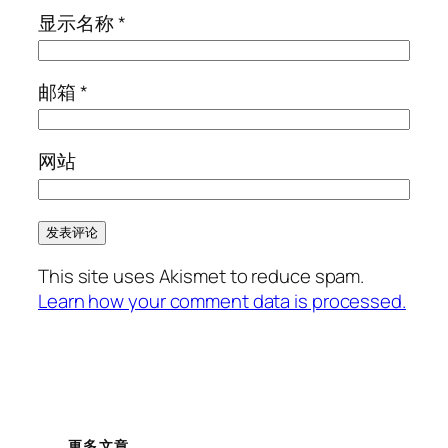
显示名称
*
邮箱
*
网站
This site uses Akismet to reduce spam.
Learn how your comment data is processed.
更多文章