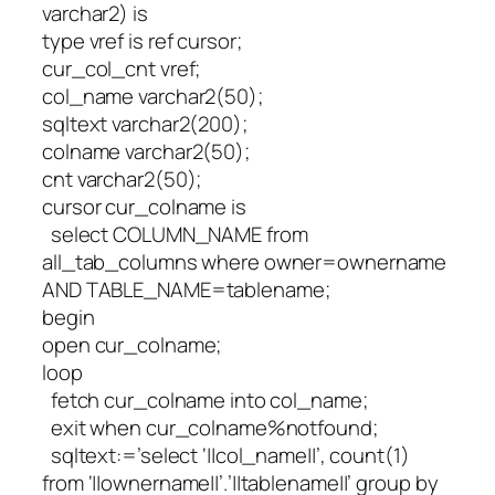
varchar2) is
type vref is ref cursor;
cur_col_cnt vref;
col_name varchar2(50);
sqltext varchar2(200);
colname varchar2(50);
cnt varchar2(50);
cursor cur_colname is
select COLUMN_NAME from
all_tab_columns where owner=ownername
AND TABLE_NAME=tablename;
begin
open cur_colname;
loop
fetch cur_colname into col_name;
exit when cur_colname%notfound;
sqltext:=’select ‘||col_name||’, count(1)
from ‘||ownername||’.’||tablename||’ group by