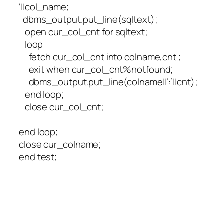
‘||col_name;
dbms_output.put_line(sqltext);
open cur_col_cnt for sqltext;
loop
fetch cur_col_cnt into colname,cnt ;
exit when cur_col_cnt%notfound;
dbms_output.put_line(colname||’:’||cnt);
end loop;
close cur_col_cnt;
end loop;
close cur_colname;
end test;