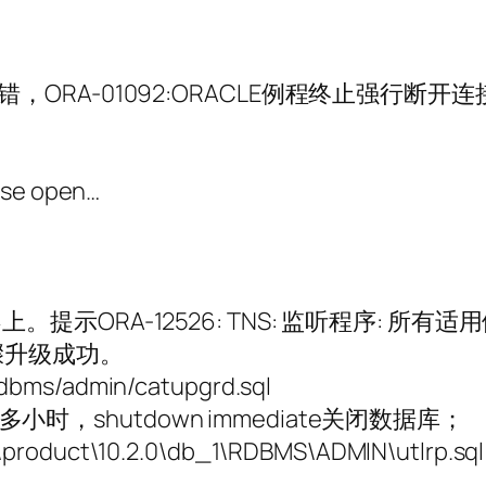
后报错，ORA-01092:ORACLE例程终止强行断开连
ase open…
连不上。提示ORA-12526: TNS: 监听程序: 
骤升级成功。
rdbms/admin/catupgrd.sql
多小时，shutdown immediate关闭数据库；
uct\10.2.0\db_1\RDBMS\ADMIN\utlrp.sq