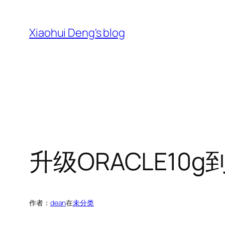
跳
至
Xiaohui Deng's blog
内
容
升级ORACLE10g到1
作者：
dean
在
未分类