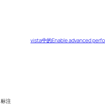
vista中的Enable advanced 
标注