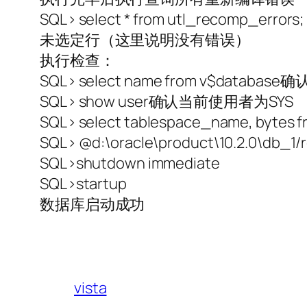
SQL> select * from utl_recomp_errors;
未选定行（这里说明没有错误）
执行检查：
SQL> select name from v$databa
SQL> show user确认当前使用者为SYS
SQL> select tablespace_name, b
SQL> @d:\oracle\product\10.2.0\db_1/
SQL>shutdown immediate
SQL>startup
数据库启动成功
vista