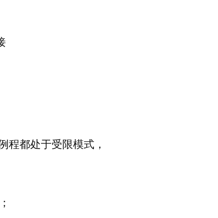
接
所有适用例程都处于受限模式，
l；