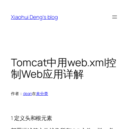
跳
至
Xiaohui Deng's blog
内
容
Tomcat中用web.xml控
制Web应用详解
作者：
dean
在
未分类
1 定义头和根元素