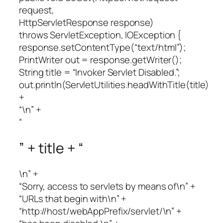
request,
HttpServletResponse response)
throws ServletException, IOException {
response.setContentType(“text/html”);
PrintWriter out = response.getWriter();
String title = “Invoker Servlet Disabled.”;
out.println(ServletUtilities.headWithTitle(title)
+
“\n” +
“
” + title + “
\n” +
“Sorry, access to servlets by means of\n” +
“URLs that begin with\n” +
“http://host/webAppPrefix/servlet/\n” +