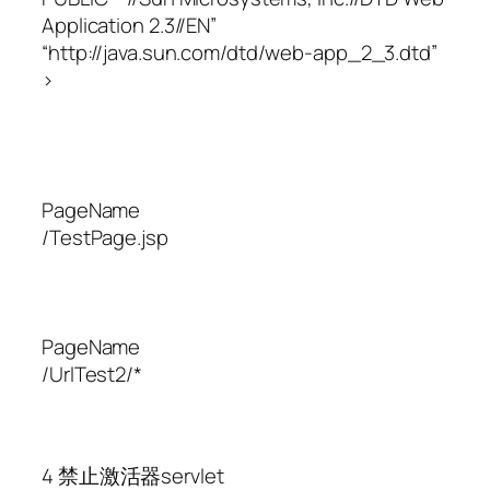
Application 2.3//EN”
“http://java.sun.com/dtd/web-app_2_3.dtd”
>
PageName
/TestPage.jsp
PageName
/UrlTest2/*
4 禁止激活器servlet