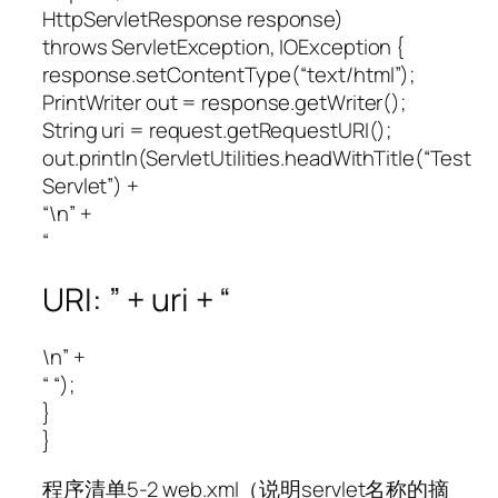
HttpServletResponse response)
throws ServletException, IOException {
response.setContentType(“text/html”);
PrintWriter out = response.getWriter();
String uri = request.getRequestURI();
out.println(ServletUtilities.headWithTitle(“Test
Servlet”) +
“\n” +
“
URI: ” + uri + “
\n” +
“
“);
}
}
程序清单5-2 web.xml（说明servlet名称的摘