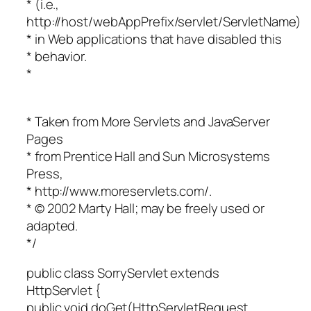
* (i.e.,
http://host/webAppPrefix/servlet/ServletName)
* in Web applications that have disabled this
* behavior.
*
* Taken from More Servlets and JavaServer
Pages
* from Prentice Hall and Sun Microsystems
Press,
* http://www.moreservlets.com/.
* © 2002 Marty Hall; may be freely used or
adapted.
*/
public class SorryServlet extends
HttpServlet {
public void doGet(HttpServletRequest