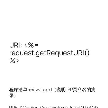
URI: <%=
request.getRequestURI()
%>
程序清单5-4 web.xml（说明JSP页命名的摘
录）
PUBLIC “-//Sun Microsystems, Inc.//DTD Web