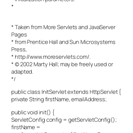
*
* Taken from More Servlets and JavaServer
Pages
* from Prentice Hall and Sun Microsystems
Press,
* http://www.moreservlets.com/.
* © 2002 Marty Hall; may be freely used or
adapted.
*/
public class InitServlet extends HttpServlet {
private String firstName, emailAddress;
public void init() {
ServletConfig config = getServletConfig();
firstName =