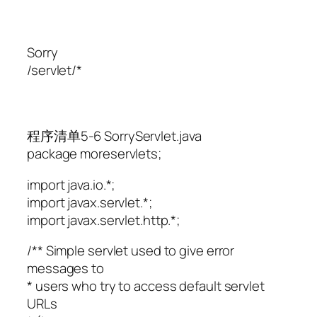
Sorry
/servlet/*
程序清单5-6 SorryServlet.java
package moreservlets;
import java.io.*;
import javax.servlet.*;
import javax.servlet.http.*;
/** Simple servlet used to give error
messages to
* users who try to access default servlet
URLs