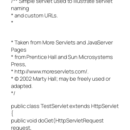
/** Simple servlet used to illustrate servlet
naming
* and custom URLs.
*
* Taken from More Servlets and JavaServer
Pages
* from Prentice Hall and Sun Microsystems
Press,
* http://www.moreservlets.com/.
* © 2002 Marty Hall; may be freely used or
adapted.
*/
public class TestServlet extends HttpServlet
{
public void doGet(HttpServletRequest
request,