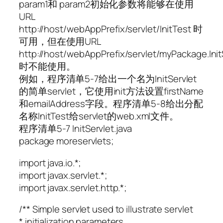
param1和 param2初始化参数将能够在使用
URL
http://host/webAppPrefix/servlet/InitTest 时
可用，但在使用URL
http://host/webAppPrefix/servlet/myPackage.Init
时不能使用。
例如，程序清单5-7给出一个名为InitServlet
的简单servlet，它使用init方法设置firstName
和emailAddress字段。程序清单5-8给出分配
名称InitTest给servlet的web.xml文件。
程序清单5-7 InitServlet.java
package moreservlets;
import java.io.*;
import javax.servlet.*;
import javax.servlet.http.*;
/** Simple servlet used to illustrate servlet
* initialization parameters.