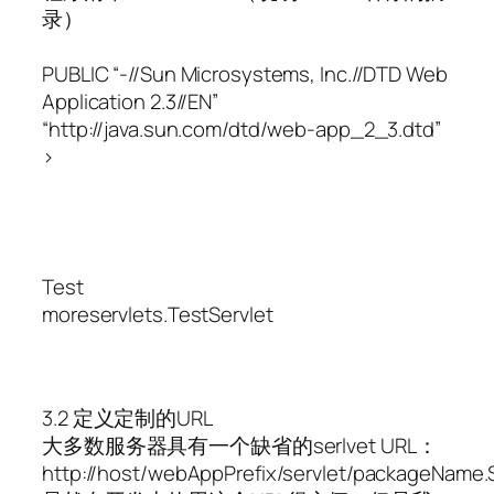
录）
PUBLIC “-//Sun Microsystems, Inc.//DTD Web
Application 2.3//EN”
“http://java.sun.com/dtd/web-app_2_3.dtd”
>
Test
moreservlets.TestServlet
3.2 定义定制的URL
大多数服务器具有一个缺省的serlvet URL：
http://host/webAppPrefix/servlet/packageName