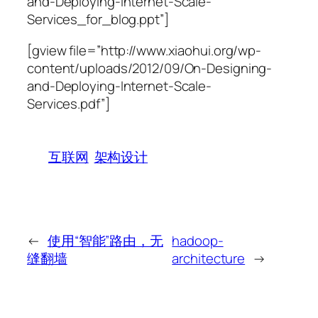
and-Deploying-Internet-Scale-
Services_for_blog.ppt”]
[gview file=”http://www.xiaohui.org/wp-
content/uploads/2012/09/On-Designing-
and-Deploying-Internet-Scale-
Services.pdf”]
互联网
架构设计
←
使用“智能”路由，无
hadoop-
缝翻墙
architecture
→