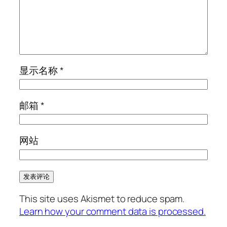
显示名称
*
邮箱
*
网站
This site uses Akismet to reduce spam.
Learn how your comment data is processed.